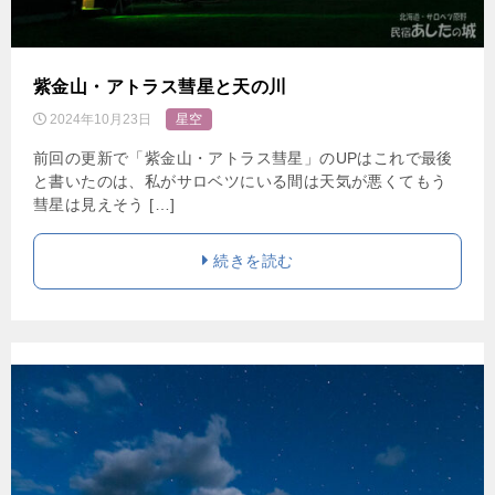
紫金山・アトラス彗星と天の川
2024年10月23日
星空
前回の更新で「紫金山・アトラス彗星」のUPはこれで最後
と書いたのは、私がサロベツにいる間は天気が悪くてもう
彗星は見えそう […]
続きを読む