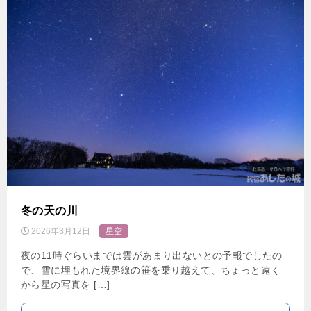
冬の天の川
2026年3月12日
星空
夜の11時ぐらいまでは雲があまり出ないとの予報でしたの
で、雪に埋もれた境界線の笹を乗り越えて、ちょっと遠く
から星の写真を […]