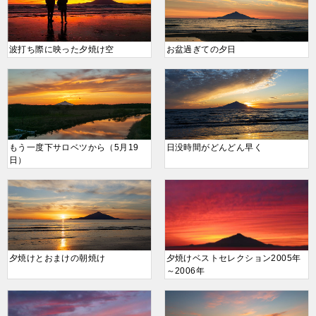
波打ち際に映った夕焼け空
お盆過ぎての夕日
もう一度下サロベツから（5月19
日没時間がどんどん早く
日）
夕焼けとおまけの朝焼け
夕焼けベストセレクション2005年
～2006年