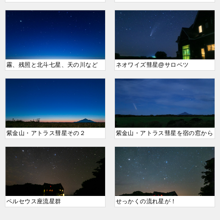
霧、残照と北斗七星、天の川など
ネオワイズ彗星@サロベツ
紫金山・アトラス彗星その２
紫金山・アトラス彗星を宿の窓から
ペルセウス座流星群
せっかくの流れ星が！