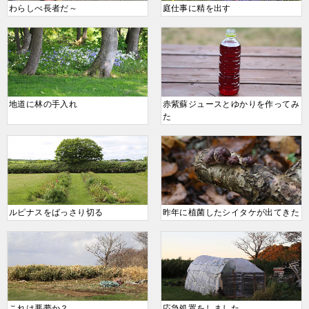
わらしべ長者だ～
庭仕事に精を出す
地道に林の手入れ
赤紫蘇ジュースとゆかりを作ってみ
た
ルピナスをばっさり切る
昨年に植菌したシイタケが出てきた
これは悪夢か？
応急処置をしました