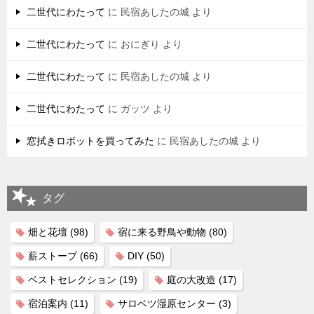
二世代にわたって
に
民宿あしたの城
より
二世代にわたって
に
おにぎり
より
二世代にわたって
に
民宿あしたの城
より
二世代にわたって
に
ガッツ
より
窓拭きロボットを買ってみた
に
民宿あしたの城
より
タグ
畑と花壇
(98)
宿に来る野鳥や動物
(80)
薪ストーブ
(66)
DIY
(50)
ベストセレクション
(19)
庭の大改造
(17)
宿泊案内
(11)
サロベツ湿原センター
(3)