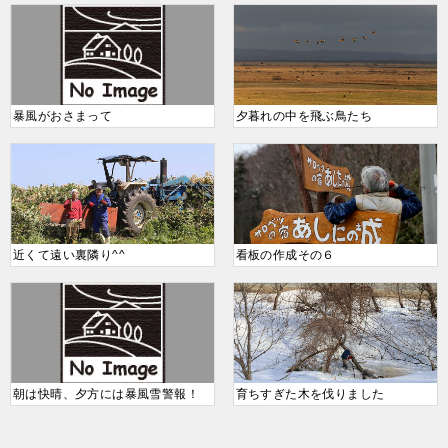
暴風がおさまって
夕暮れの中を飛ぶ鳥たち
近くて遠い裏隣り^^
看板の作成その６
朝は快晴、夕方には暴風雪警報！
育ちすぎた木を伐りました