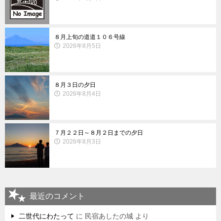
８月上旬の道道１０６号線
2026年8月5日
８月３日の夕日
2026年8月4日
７月２２日～８月２日までの夕日
2026年8月3日
最近のコメント
二世代にわたって
に
民宿あしたの城
より