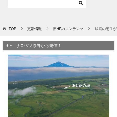
TOP
更新情報
旧HPのコンテンツ
14庭の芝生
サロベツ原野から発信！