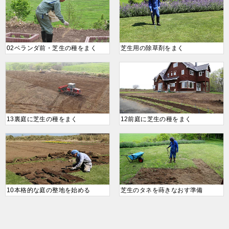
02ベランダ前・芝生の種をまく
芝生用の除草剤をまく
13裏庭に芝生の種をまく
12前庭に芝生の種をまく
10本格的な庭の整地を始める
芝生のタネを蒔きなおす準備