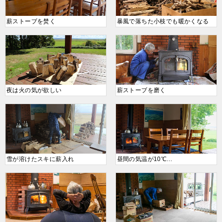
薪ストーブを焚く
暴風で落ちた小枝でも暖かくなる
夜は火の気が欲しい
薪ストーブを磨く
雪が溶けたスキに薪入れ
昼間の気温が10℃…