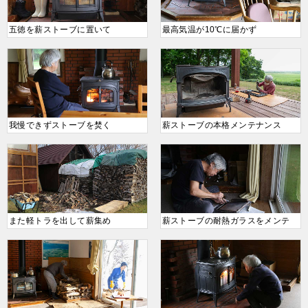
五徳を薪ストーブに置いて
最高気温が10℃に届かず
我慢できずストーブを焚く
薪ストーブの本格メンテナンス
また軽トラを出して薪集め
薪ストーブの耐熱ガラスをメンテ