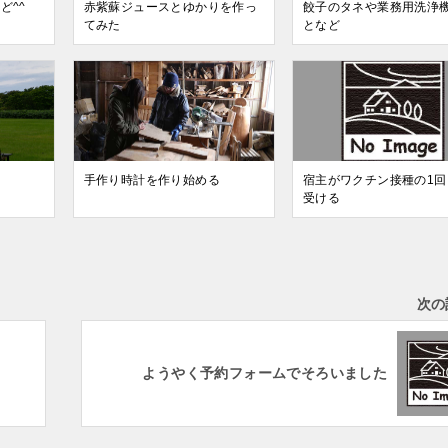
ど^^
赤紫蘇ジュースとゆかりを作っ
餃子のタネや業務用洗浄
てみた
となど
て
手作り時計を作り始める
宿主がワクチン接種の1回
受ける
次の
ようやく予約フォームでそろいました