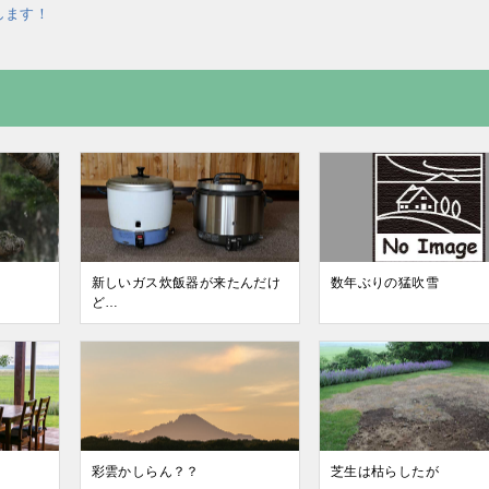
します！
度
新しいガス炊飯器が来たんだけ
数年ぶりの猛吹雪
ど…
彩雲かしらん？？
芝生は枯らしたが