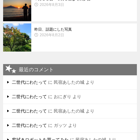
2026年8月3日
昨日、話題にした写真
2026年8月2日
最近のコメント
二世代にわたって
に
民宿あしたの城
より
二世代にわたって
に
おにぎり
より
二世代にわたって
に
民宿あしたの城
より
二世代にわたって
に
ガッツ
より
窓拭きロボットを買ってみた
に
民宿あしたの城
より