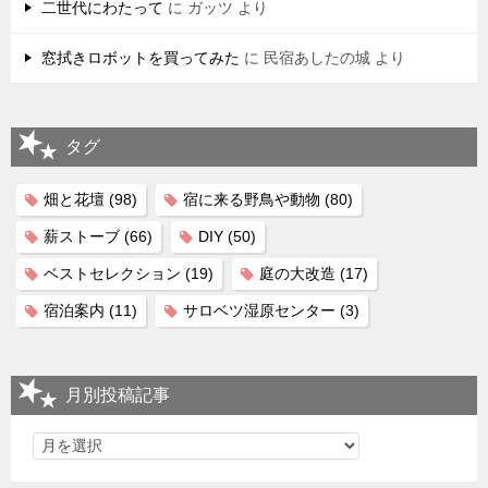
二世代にわたって
に
ガッツ
より
窓拭きロボットを買ってみた
に
民宿あしたの城
より
タグ
畑と花壇
(98)
宿に来る野鳥や動物
(80)
薪ストーブ
(66)
DIY
(50)
ベストセレクション
(19)
庭の大改造
(17)
宿泊案内
(11)
サロベツ湿原センター
(3)
月別投稿記事