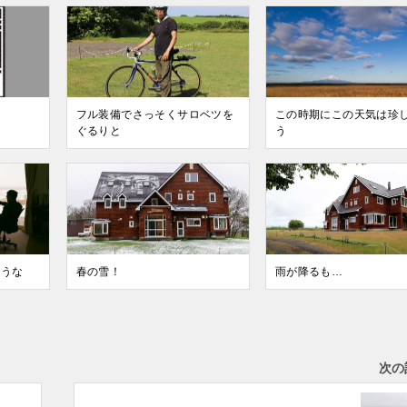
フル装備でさっそくサロベツを
この時期にこの天気は珍
ぐるりと
う
そうな
春の雪！
雨が降るも…
次の