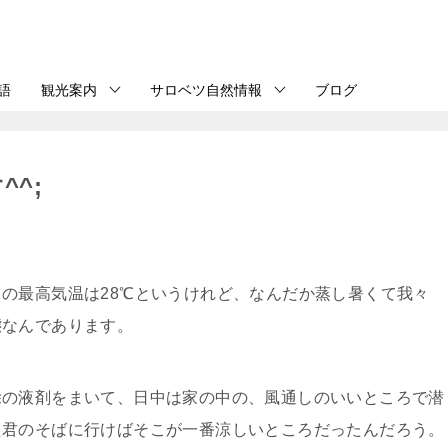
語
観光案内
サロベツ自然情報
ブログ
^;
の最高気温は28℃というけれど、なんだか蒸し暑くて我々
態なんであります。
除の液剤をまいて、日中は家の中の、風通しのいいところで潜
た君のそばに行けばそこが一番涼しいところだったんだろう。