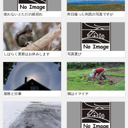
使わないとただの紙切れ
昨日撮った利尻の写真ですが
しばらく更新はお休みします
写真選び
屋根と日暈
畑はイマイチ