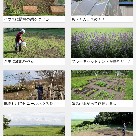
ハウスに防鳥の網をつける
あ～！カラスめ！！
芝生に液肥をやる
ブルーキャットミントが咲きだした
廃物利用でビニールハウスを
気温が上がって作物も育つ