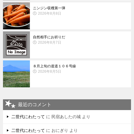
ニンジン収穫第一弾
2026年8月8日
自然相手にお祈りだ
2026年8月7日
８月上旬の道道１０６号線
2026年8月5日
最近のコメント
二世代にわたって
に
民宿あしたの城
より
二世代にわたって
に
おにぎり
より