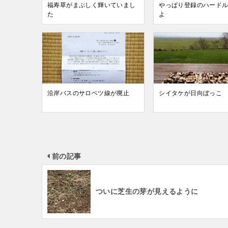
福寿草がまぶしく輝いていまし
やっぱり登録のハード
た
よ
沿岸バスのサロベツ線が廃止
シイタケが日向ぼっこ
前の記事
ついに芝生の芽が見えるように