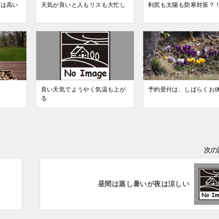
ルは高い
天気が良いと人もリスも大忙し
利尻も太陽も防寒対策？
良い天気でようやく気温も上が
予約受付は、しばらくお
る
次の
昼間は蒸し暑いが夜は涼しい