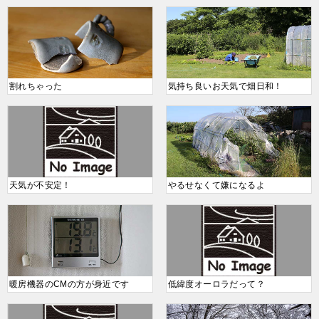
割れちゃった
気持ち良いお天気で畑日和！
天気が不安定！
やるせなくて嫌になるよ
暖房機器のCMの方が身近です
低緯度オーロラだって？