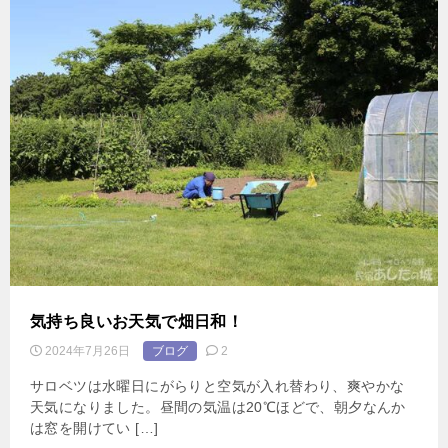
気持ち良いお天気で畑日和！
2024年7月26日
ブログ
2
サロベツは水曜日にがらりと空気が入れ替わり、爽やかな
天気になりました。昼間の気温は20℃ほどで、朝夕なんか
は窓を開けてい […]