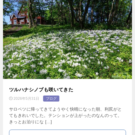
ツルハナシノブも咲いてきた
2026年5月31日
ブログ
サロベツに帰ってきてようやく快晴になった朝、利尻がと
てもきれいでした。テンションが上がったのなんのって。
きっとお泊りにな […]