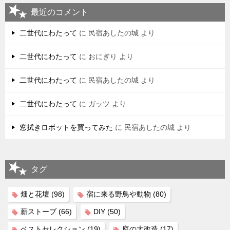
最近のコメント
二世代にわたって
に
民宿あしたの城
より
二世代にわたって
に
おにぎり
より
二世代にわたって
に
民宿あしたの城
より
二世代にわたって
に
ガッツ
より
窓拭きロボットを買ってみた
に
民宿あしたの城
より
タグ
畑と花壇
(98)
宿に来る野鳥や動物
(80)
薪ストーブ
(66)
DIY
(50)
ベストセレクション
(19)
庭の大改造
(17)