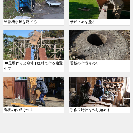
除雪機小屋を建てる
サビ止めを塗る
08足場作りと窓枠 | 廃材で作る物置
看板の作成その５
小屋
看板の作成その４
手作り時計を作り始める